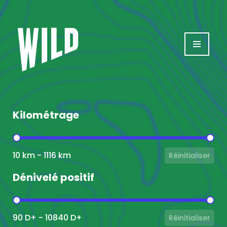
Aller
au
contenu
Kilométrage
Kilométrage
10 km - 1116 km
Réinitialiser
Dénivelé positif
Dénivelé positif
90 D+ - 10840 D+
Réinitialiser