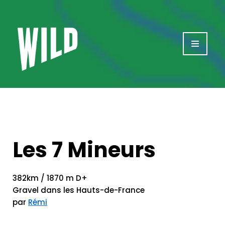
Aller
au
contenu
Les 7 Mineurs
382km / 1870 m D+
Gravel dans les Hauts-de-France
par
Rémi