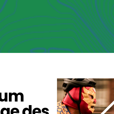
ium
ge des