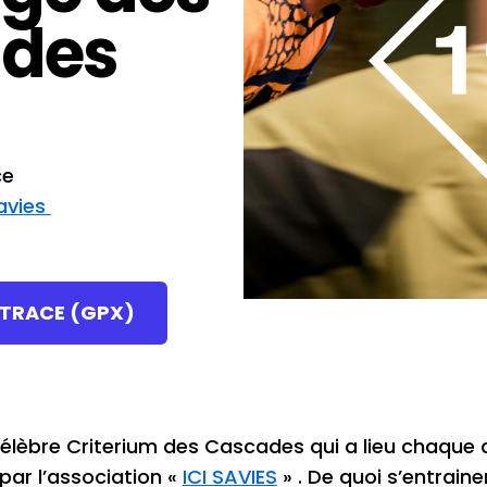
des
ce
Savies
 TRACE (GPX)
 célèbre Criterium des Cascades qui a lieu chaqu
par l’association «
ICI SAVIES
» . De quoi s’entraine