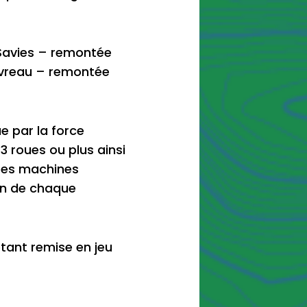
s Savies – remontée
evreau – remontée
e par la force
3 roues ou plus ainsi
tres machines
ion de chaque
tant remise en jeu