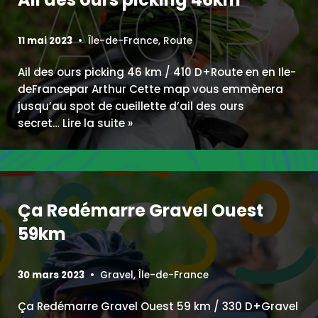
11 mai 2023
Île-de-France
,
Route
Ail des ours picking 46 km / 410 D+Route en en Ile-
deFrancepar Arthur Cette map vous emmènera
jusqu’au spot de cueillette d’ail des ours
secret…
Lire la suite »
Ça Redémarre Gravel Ouest
59km
30 mars 2023
Gravel
,
Île-de-France
Ça Redémarre Gravel Ouest 59 km / 330 D+Gravel