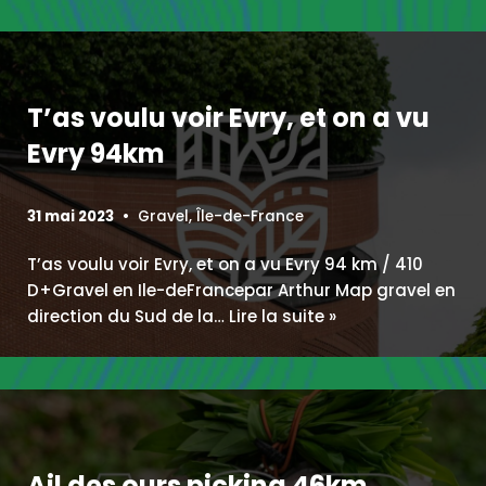
T’as voulu voir Evry, et on a vu
Evry 94km
31 mai 2023
Gravel
,
Île-de-France
T’as voulu voir Evry, et on a vu Evry 94 km / 410
D+Gravel en Ile-deFrancepar Arthur Map gravel en
direction du Sud de la…
Lire la suite »
Ail des ours picking 46km