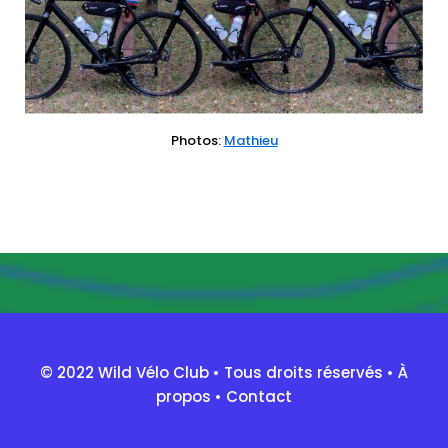
Photos:
Mathieu
© 2022 Wild Vélo Club • Tous droits réservés •
À
propos
•
Contact