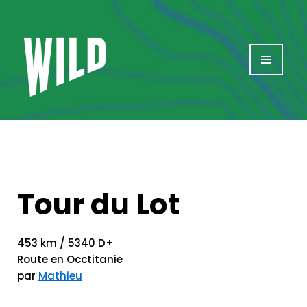
Aller
au
contenu
Tour du Lot
453 km / 5340 D+
Route en Occtitanie
par
Mathieu