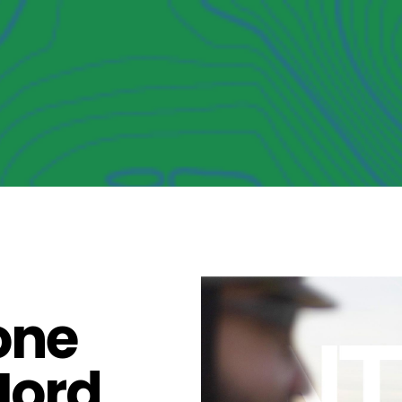
one
Nord