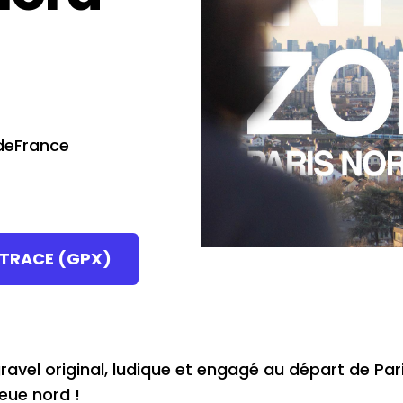
-deFrance
 TRACE (GPX)
ravel original, ludique et engagé au départ de Paris
ieue nord !