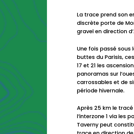
La trace prend son en
discrète porte de Mo
gravel en direction d’
Une fois passé sous le
buttes du Parisis, ce
17 et 21 les ascens
panoramas sur l’oues
carrossables et de si
période hivernale.
Après 25 km le tracé
l’interzone 1 via les
Taverny peut constitu
trace en direction de