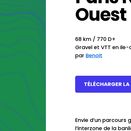
Ouest
68 km / 770 D+
Gravel et VTT en Ile
par
Benoit
TÉLÉCHARGER LA
Envie d’un parcours g
l’interzone de la banl