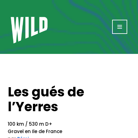
Aller
au
contenu
Les gués de
l’Yerres
100 km / 530 m D+
Gravel en Ile de France