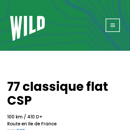
Aller
au
contenu
77 classique flat
CSP
100 km / 410 D+
Route en Ile de France